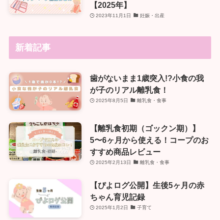
【2025年】
2023年11月1日
妊娠・出産
新着記事
歯がないまま1歳突入!?小食の我
が子のリアル離乳食！
2025年8月5日
離乳食・食事
【離乳食初期（ゴックン期）】
5〜6ヶ月から使える！コープのお
すすめ商品レビュー
2025年2月13日
離乳食・食事
【ぴよログ公開】生後5ヶ月の赤
ちゃん育児記録
2025年1月2日
子育て