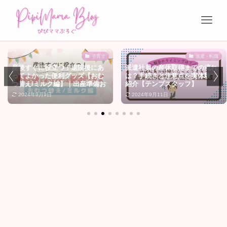
子育て
派遣・転職
に役立つ！退院後にあ
派遣社員の産休取得までの流れ
スチーム
った便利グッズ【おむ
は？手続きと注意点を実体験で
ちがいい？
ルク編】｜出産準備お
紹介【テンプスタッフ】
を徹底比
イテム
9日
2024年9月11日
2025年6月