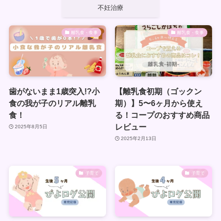
不妊治療
離乳食・食事
離乳食・食事
歯がないまま1歳突入!?小
【離乳食初期（ゴックン
食の我が子のリアル離乳
期）】5〜6ヶ月から使え
食！
る！コープのおすすめ商品
レビュー
2025年8月5日
2025年2月13日
子育て
子育て