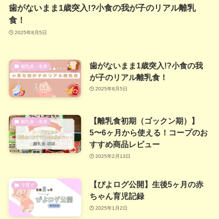
歯がないまま1歳突入!?小食の我が子のリアル離乳
食！
2025年8月5日
歯がないまま1歳突入!?小食の我
離乳食・食事
が子のリアル離乳食！
2025年8月5日
【離乳食初期（ゴックン期）】
離乳食・食事
5〜6ヶ月から使える！コープのお
すすめ商品レビュー
2025年2月13日
【ぴよログ公開】生後5ヶ月の赤
子育て
ちゃん育児記録
2025年1月2日