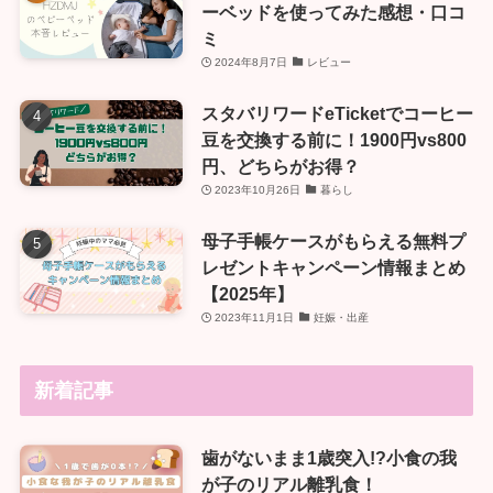
ーベッドを使ってみた感想・口コ
ミ
2024年8月7日
レビュー
スタバリワードeTicketでコーヒー
豆を交換する前に！1900円vs800
円、どちらがお得？
2023年10月26日
暮らし
母子手帳ケースがもらえる無料プ
レゼントキャンペーン情報まとめ
【2025年】
2023年11月1日
妊娠・出産
新着記事
歯がないまま1歳突入!?小食の我
が子のリアル離乳食！