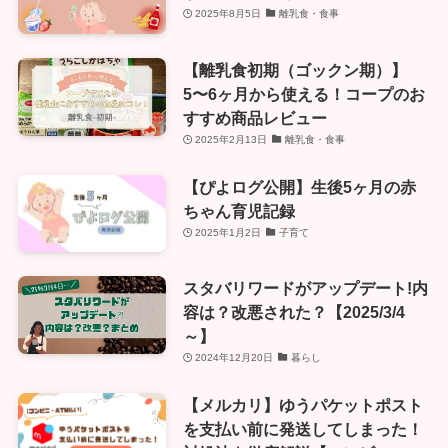
2025年8月5日
離乳食・食事
【離乳食初期（ゴックン期）】
5〜6ヶ月から使える！コープのお
すすめ商品レビュー
2025年2月13日
離乳食・食事
【ぴよログ公開】生後5ヶ月の赤
ちゃん育児記録
2025年1月2日
子育て
スタバリワードがアップデート!内
容は？改悪された？【2025/3/4
～】
2024年12月20日
暮らし
【メルカリ】ゆうパケットポスト
を支払い前に発送してしまった！